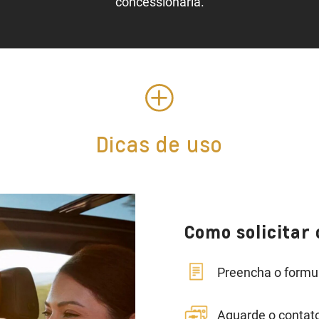
concessionária.
Dicas de uso
Como solicitar 
Preencha o formul
Aguarde o contat