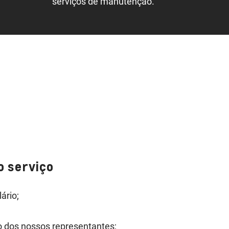
serviços de manutenção.
o serviço
ário;
o dos nossos representantes;