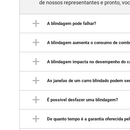
de nossos representantes e pronto, voc
A blindagem pode falhar?
A blindagem aumenta o consumo de combu
Quando realizada corretamente, a blin
oferece garantia de 5 anos para assegur
A blindagem impacta no desempenho do c
Sim. Com o aumento de carga gerado pe
também aumenta, mas não se preocupe q
peso extra.
As janelas de um carro blindado podem ser
Devido à carga gerada, a blindagem po
carros pequenos.
É possível desfazer uma blindagem?
Sim, mas, por segurança, a recomendaç
após a blindagem, mas é possível opta
De quanto tempo é a garantia oferecida p
Sim, embora seja um processo complexo
blindagem, é vender o veículo da forma