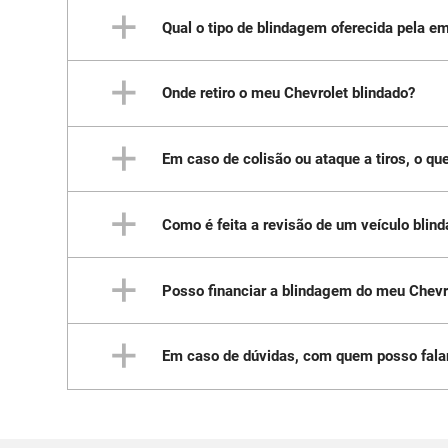
Qual o tipo de blindagem oferecida pela 
Os veículos da Chevrolet blindados pela
veículo, exceto peças instaladas e/ou 
Carbon oferece 5 anos de garantia sobr
Onde retiro o meu Chevrolet blindado?
A Carbon oferece a blindagem Nível III-A
caso de tiros disparados por pistolas
Em caso de colisão ou ataque a tiros, o qu
A retirada do Chevrolet 0km blindado a
Como é feita a revisão de um veículo blin
Encaminhe seu Chevrolet imediatamente
em ocorrências atípicas, a blindadora
cliente contrate um seguro do veículo 
Posso financiar a blindagem do meu Chevr
Veículos blindados passam por dois tip
acontecer primeiro. Importante lembrar
blindagem.
Em caso de dúvidas, com quem posso fala
Sim. Com a Chevrolet Serviços Financei
Além da concessionária Chevrolet da su